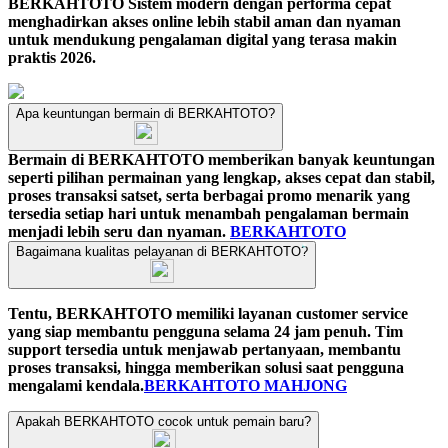
BERKAHTOTO Sistem modern dengan performa cepat
menghadirkan akses online lebih stabil aman dan nyaman
untuk mendukung pengalaman digital yang terasa makin
praktis 2026.
Apa keuntungan bermain di BERKAHTOTO?
Bermain di BERKAHTOTO memberikan banyak keuntungan
seperti pilihan permainan yang lengkap, akses cepat dan stabil,
proses transaksi satset, serta berbagai promo menarik yang
tersedia setiap hari untuk menambah pengalaman bermain
menjadi lebih seru dan nyaman.
BERKAHTOTO
Bagaimana kualitas pelayanan di BERKAHTOTO?
Tentu, BERKAHTOTO memiliki layanan customer service
yang siap membantu pengguna selama 24 jam penuh. Tim
support tersedia untuk menjawab pertanyaan, membantu
proses transaksi, hingga memberikan solusi saat pengguna
mengalami kendala.
BERKAHTOTO MAHJONG
Apakah BERKAHTOTO cocok untuk pemain baru?