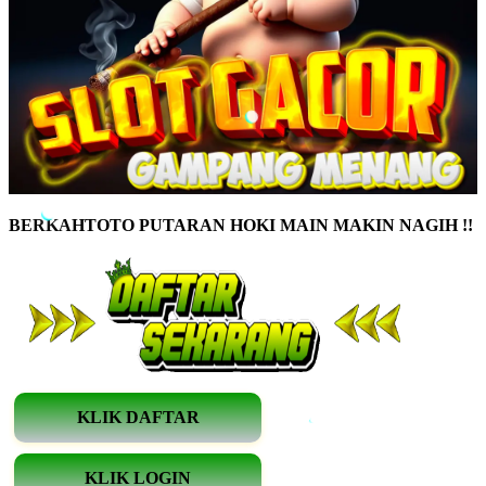
BERKAHTOTO PUTARAN HOKI MAIN MAKIN NAGIH !!
KLIK DAFTAR
KLIK LOGIN