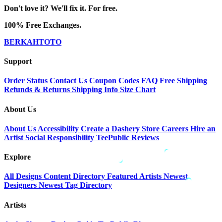
Don't love it? We'll fix it. For free.
100% Free Exchanges.
BERKAHTOTO
Support
Order Status
Contact Us
Coupon Codes
FAQ
Free Shipping
Refunds & Returns
Shipping Info
Size Chart
About Us
About Us
Accessibility
Create a Dashery Store
Careers
Hire an
Artist
Social Responsibility
TeePublic Reviews
Explore
All Designs
Content Directory
Featured Artists
Newest
Designers
Newest
Tag Directory
Artists