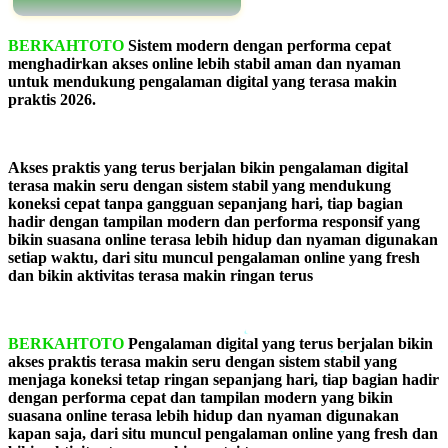
BERKAHTOTO
Sistem modern dengan performa cepat
menghadirkan akses online lebih stabil aman dan nyaman
untuk mendukung pengalaman digital yang terasa makin
praktis 2026.
Akses praktis yang terus berjalan bikin pengalaman digital
terasa makin seru dengan sistem stabil yang mendukung
koneksi cepat tanpa gangguan sepanjang hari, tiap bagian
hadir dengan tampilan modern dan performa responsif yang
bikin suasana online terasa lebih hidup dan nyaman digunakan
setiap waktu, dari situ muncul pengalaman online yang fresh
dan bikin aktivitas terasa makin ringan terus
BERKAHTOTO
Pengalaman digital yang terus berjalan bikin
akses praktis terasa makin seru dengan sistem stabil yang
menjaga koneksi tetap ringan sepanjang hari, tiap bagian hadir
dengan performa cepat dan tampilan modern yang bikin
suasana online terasa lebih hidup dan nyaman digunakan
kapan saja, dari situ muncul pengalaman online yang fresh dan