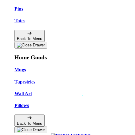
Pins
Totes
Back To Menu
Home Goods
Mugs
Tapestries
Wall Art
Pillows
Back To Menu