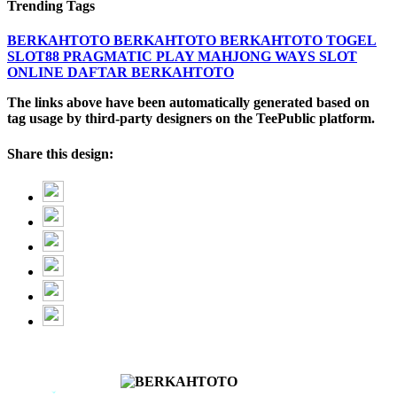
Trending Tags
BERKAHTOTO
BERKAHTOTO
BERKAHTOTO TOGEL
SLOT88
PRAGMATIC PLAY
MAHJONG WAYS
SLOT
ONLINE
DAFTAR BERKAHTOTO
The links above have been automatically generated based on
tag usage by third-party designers on the TeePublic platform.
Share this design: