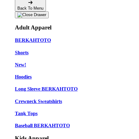
Back To Menu
Adult Apparel
BERKAHTOTO
Shorts
New!
Hoodies
Long Sleeve BERKAHTOTO
Crewneck Sweatshirts
Tank Tops
Baseball BERKAHTOTO
Kids Apparel