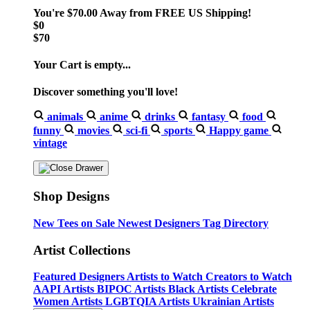
You're
$70.00
Away from
FREE US Shipping!
$0
$70
Your Cart is empty...
Discover something you'll love!
animals
anime
drinks
fantasy
food
funny
movies
sci-fi
sports
Happy game
vintage
Shop Designs
New Tees on Sale
Newest Designers
Tag Directory
Artist Collections
Featured Designers
Artists to Watch
Creators to Watch
AAPI Artists
BIPOC Artists
Black Artists
Celebrate
Women Artists
LGBTQIA Artists
Ukrainian Artists