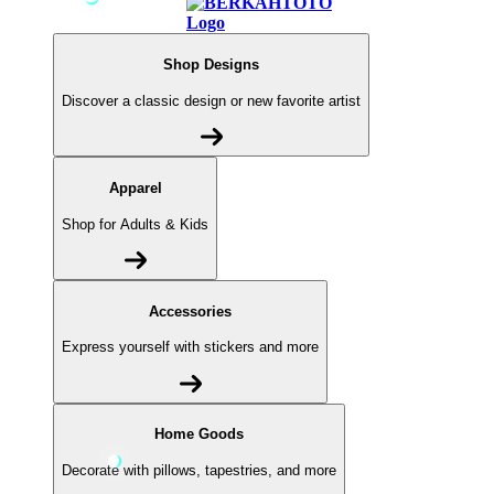
Shop Designs
Discover a classic design or new favorite artist
Apparel
Shop for Adults & Kids
Accessories
Express yourself with stickers and more
Home Goods
Decorate with pillows, tapestries, and more