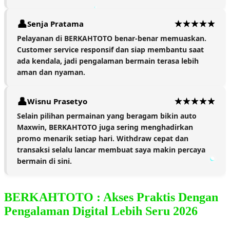
Senja Pratama
Pelayanan di BERKAHTOTO benar-benar memuaskan.
Customer service responsif dan siap membantu saat
ada kendala, jadi pengalaman bermain terasa lebih
aman dan nyaman.
Wisnu Prasetyo
Selain pilihan permainan yang beragam bikin auto
Maxwin, BERKAHTOTO juga sering menghadirkan
promo menarik setiap hari. Withdraw cepat dan
transaksi selalu lancar membuat saya makin percaya
bermain di sini.
BERKAHTOTO : Akses Praktis Dengan
Pengalaman Digital Lebih Seru 2026