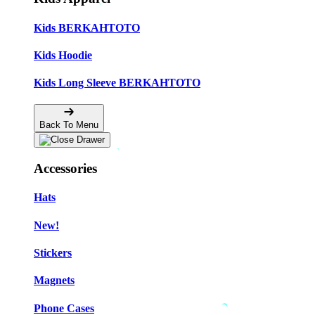
Kids BERKAHTOTO
Kids Hoodie
Kids Long Sleeve BERKAHTOTO
Back To Menu
Accessories
Hats
New!
Stickers
Magnets
Phone Cases