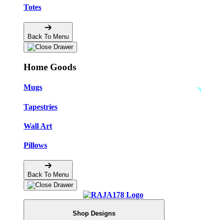
Totes
Back To Menu
Home Goods
Mugs
Tapestries
Wall Art
Pillows
Back To Menu
Shop Designs