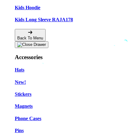
Kids Hoodie
Kids Long Sleeve RAJA178
Back To Menu
Accessories
Hats
New!
Stickers
Magnets
Phone Cases
Pins