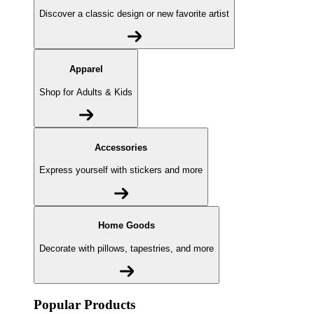
Discover a classic design or new favorite artist
Apparel
Shop for Adults & Kids
Accessories
Express yourself with stickers and more
Home Goods
Decorate with pillows, tapestries, and more
Popular Products