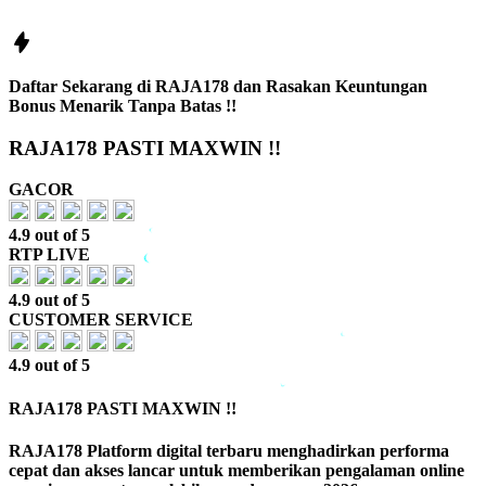
Daftar Sekarang di
RAJA178
dan Rasakan Keuntungan
Bonus
Menarik Tanpa Batas !!
RAJA178 PASTI MAXWIN !!
GACOR
4.9 out of 5
RTP LIVE
4.9 out of 5
CUSTOMER SERVICE
4.9 out of 5
RAJA178 PASTI MAXWIN !!
RAJA178 Platform digital terbaru menghadirkan performa
cepat dan akses lancar untuk memberikan pengalaman online