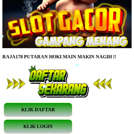
RAJA178 PUTARAN HOKI MAIN MAKIN NAGIH !!
KLIK DAFTAR
KLIK LOGIN