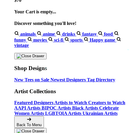
$70
Your Cart is empty...
Discover something you'll love!
animals
anime
drinks
fantasy
food
funny
movies
sci-fi
sports
Happy game
vintage
Shop Designs
New Tees on Sale
Newest Designers
Tag Directory
Artist Collections
Featured Designers
Artists to Watch
Creators to Watch
AAPI Artists
BIPOC Artists
Black Artists
Celebrate
Women Artists
LGBTQIA Artists
Ukrainian Artists
Back To Menu