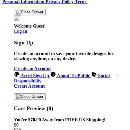
Personal Information
Privacy Policy
Terms
Welcome Guest!
Log In
Sign Up
Create an account to save your favorite designs for
viewing anytime, on any device.
Create an Account
Artist Sign Up
About TeePublic
Social
Responsibility
Create Account
Cart Preview (0)
You're
$70.00
Away from
FREE US Shipping!
$0