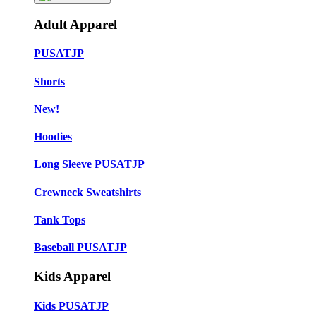
Adult Apparel
PUSATJP
Shorts
New!
Hoodies
Long Sleeve PUSATJP
Crewneck Sweatshirts
Tank Tops
Baseball PUSATJP
Kids Apparel
Kids PUSATJP