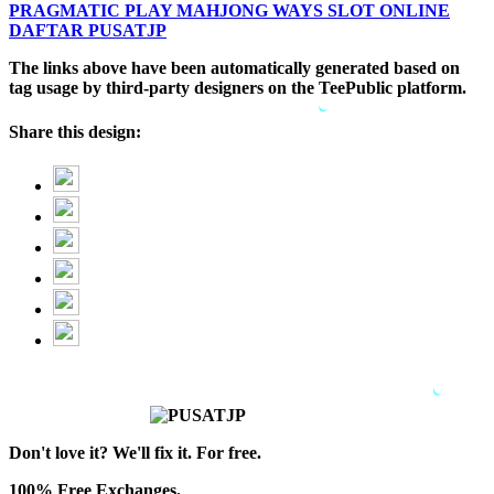
PRAGMATIC PLAY
MAHJONG WAYS
SLOT ONLINE
DAFTAR PUSATJP
The links above have been automatically generated based on
tag usage by third-party designers on the TeePublic platform.
Share this design:
Don't love it? We'll fix it. For free.
100% Free Exchanges.