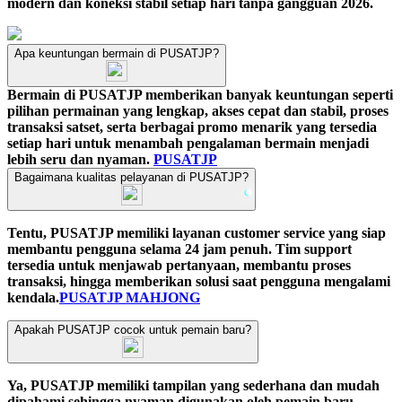
modern dan koneksi stabil setiap hari tanpa gangguan 2026.
Apa keuntungan bermain di PUSATJP?
Bermain di PUSATJP memberikan banyak keuntungan seperti
pilihan permainan yang lengkap, akses cepat dan stabil, proses
transaksi satset, serta berbagai promo menarik yang tersedia
setiap hari untuk menambah pengalaman bermain menjadi
lebih seru dan nyaman.
PUSATJP
Bagaimana kualitas pelayanan di PUSATJP?
Tentu, PUSATJP memiliki layanan customer service yang siap
membantu pengguna selama 24 jam penuh. Tim support
tersedia untuk menjawab pertanyaan, membantu proses
transaksi, hingga memberikan solusi saat pengguna mengalami
kendala.
PUSATJP MAHJONG
Apakah PUSATJP cocok untuk pemain baru?
Ya, PUSATJP memiliki tampilan yang sederhana dan mudah
dipahami sehingga nyaman digunakan oleh pemain baru