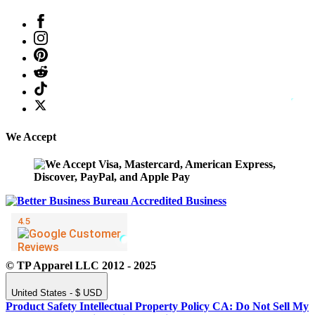
We Accept
© TP Apparel LLC 2012 - 2025
United States - $ USD
Product Safety
Intellectual Property Policy
CA: Do Not Sell My