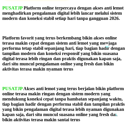
PUSATJP
Platform online terpercaya dengan akses anti lemot
menghadirkan pengalaman digital lebih lancar melalui sistem
modern dan koneksi stabil setiap hari tanpa gangguan 2026.
Platform favorit yang terus berkembang bikin akses online
terasa makin cepat dengan sistem anti lemot yang menjaga
performa tetap stabil sepanjang hari, tiap bagian hadir dengan
tampilan modern dan koneksi responsif yang bikin suasana
digital terasa lebih ringan dan praktis digunakan kapan saja,
dari situ muncul pengalaman online yang fresh dan bikin
aktivitas terasa makin nyaman terus
PUSATJP
Akses anti lemot yang terus berjalan bikin platform
online terasa makin ringan dengan sistem modern yang
mendukung koneksi cepat tanpa hambatan sepanjang waktu,
tiap bagian hadir dengan performa stabil dan tampilan praktis
yang bikin pengalaman digital terasa lebih nyaman digunakan
kapan saja, dari situ muncul suasana online yang fresh dan
bikin aktivitas terasa makin santai terus