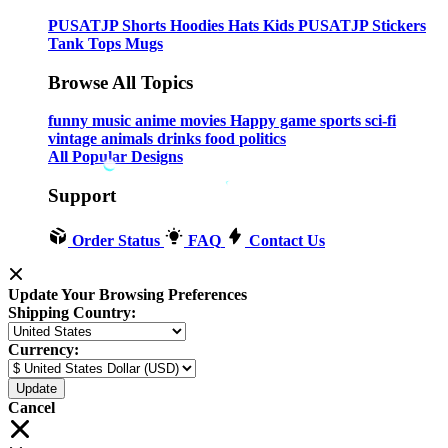
PUSATJP
Shorts
Hoodies
Hats
Kids PUSATJP
Stickers
Tank Tops
Mugs
Browse All Topics
funny
music
anime
movies
Happy game
sports
sci-fi
vintage
animals
drinks
food
politics
All Popular Designs
Support
Order Status
FAQ
Contact Us
Update Your Browsing Preferences
Shipping Country:
Currency:
Cancel