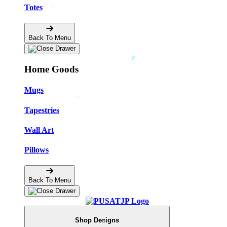
Totes
Back To Menu
Home Goods
Mugs
Tapestries
Wall Art
Pillows
Back To Menu
Shop Designs