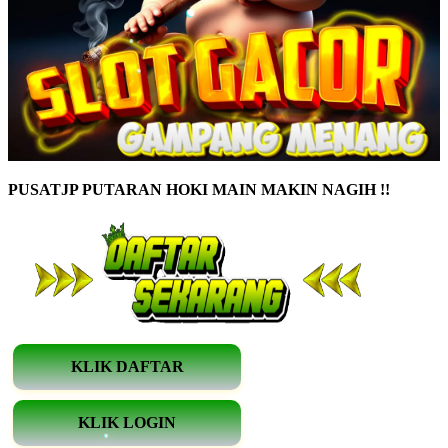
PUSATJP PUTARAN HOKI MAIN MAKIN NAGIH !!
KLIK DAFTAR
KLIK LOGIN