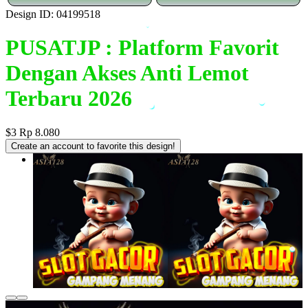
Design ID: 04199518
PUSATJP : Platform Favorit
Dengan Akses Anti Lemot
Terbaru 2026
$3
Rp 8.080
Create an account to favorite this design!