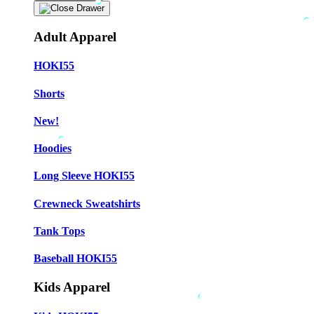
Adult Apparel
HOKI55
Shorts
New!
Hoodies
Long Sleeve HOKI55
Crewneck Sweatshirts
Tank Tops
Baseball HOKI55
Kids Apparel