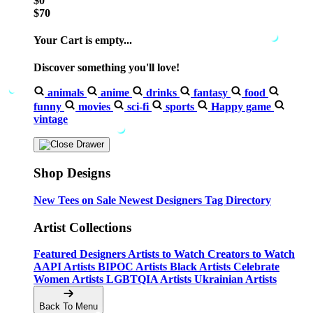
$0
$70
Your Cart is empty...
Discover something you'll love!
animals
anime
drinks
fantasy
food
funny
movies
sci-fi
sports
Happy game
vintage
Shop Designs
New Tees on Sale
Newest Designers
Tag Directory
Artist Collections
Featured Designers
Artists to Watch
Creators to Watch
AAPI Artists
BIPOC Artists
Black Artists
Celebrate
Women Artists
LGBTQIA Artists
Ukrainian Artists
Back To Menu