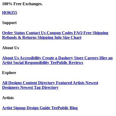
100% Free Exchanges.
HOKI55
Support
Order Status
Contact Us
Coupon Codes
FAQ
Free Shipping
Refunds & Returns
Shipping Info
Size Chart
About Us
About Us
Accessibility
Create a Dashery Store
Careers
Hire an
Artist
Social Responsibility
TeePublic Reviews
Explore
All Designs
Content Directory
Featured Artists
Newest
Designers
Newest
Tag Directory
Artists
Artist Signup
Design Guide
TeePublic Blog