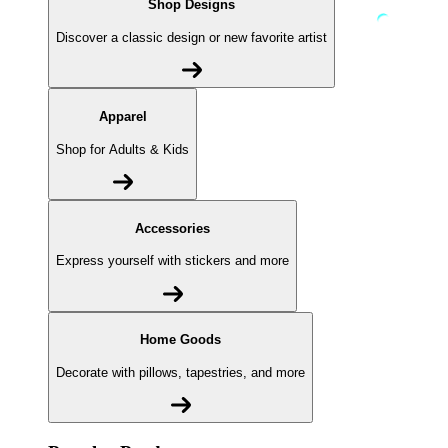
Shop Designs
Discover a classic design or new favorite artist
Apparel
Shop for Adults & Kids
Accessories
Express yourself with stickers and more
Home Goods
Decorate with pillows, tapestries, and more